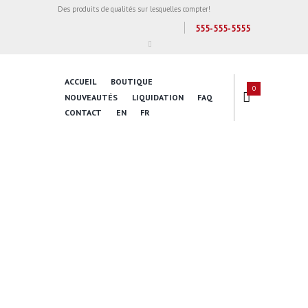
Des produits de qualités sur lesquelles compter!
555-555-5555
ACCUEIL
BOUTIQUE
0
NOUVEAUTÉS
LIQUIDATION
FAQ
CONTACT
EN
FR
Inspire Daily
Reading