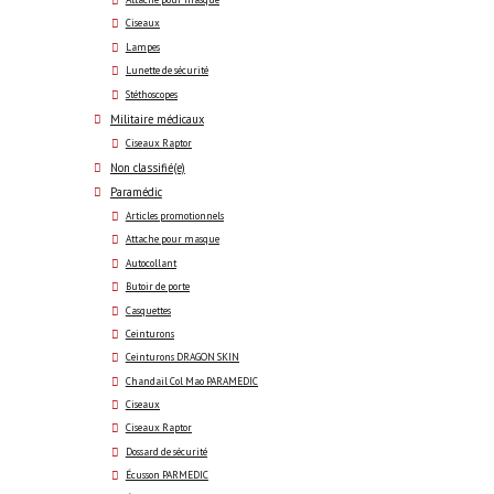
Attache pour masque
Ciseaux
Lampes
Lunette de sécurité
Stéthoscopes
Militaire médicaux
Ciseaux Raptor
Non classifié(e)
Paramédic
Articles promotionnels
Attache pour masque
Autocollant
Butoir de porte
Casquettes
Ceinturons
Ceinturons DRAGON SKIN
Chandail Col Mao PARAMEDIC
Ciseaux
Ciseaux Raptor
Dossard de sécurité
Écusson PARMEDIC