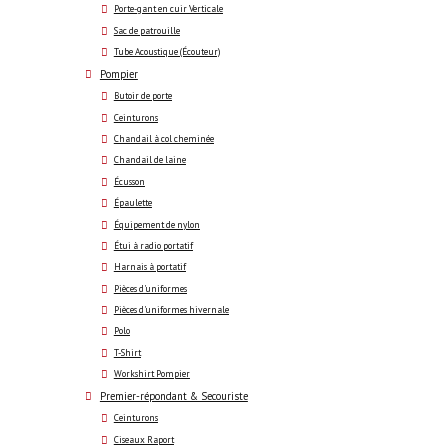
Porte-gant en cuir Verticale
Sac de patrouille
Tube Acoustique (Écouteur)
Pompier
Butoir de porte
Ceinturons
Chandail à col cheminée
Chandail de laine
Écusson
Épaulette
Équipement de nylon
Étui à radio portatif
Harnais à portatif
Pièces d'uniformes
Pièces d'uniformes hivernale
Polo
T-Shirt
Workshirt Pompier
Premier-répondant & Secouriste
Ceinturons
Ciseaux Raport