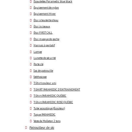
Épaulettes Paramedic blue black
Équipement de nylon
Équipement Hiver
Étui à bouteille d'eau
Étui à ciseaux
Étui FIRST CALL
Étui masque de poche
Harnais à portatif
Lampe
Lunette de sécurité
Porte clé
Sac de patrouille
Stéthoscope
T-Shirt couleur uni
T-SHIRT PARAMEDIC D'ENTRAINEMENT
T-Shirt PARAMEDIC QUÉBEC
T-Shirt PARAMEDIC ROSE QUÉBEC
Tube acoustique (Écouteur)
Tuque PARAMEDIC
Veste de Molleton 2 tons
Patrouilleur de ski