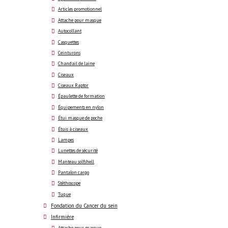
Articles promotionnel
Attache pour masque
Autocollant
Casquettes
Ceinturons
Chandail de laine
Ciseaux
Ciseaux Raptor
Épaulette de formation
Équipements en nylon
Étui masque de poche
Étuis à ciseaux
Lampes
Lunettes de sécurité
Manteau solfshell
Pantalon cargo
Stéthoscope
Tuque
Fondation du Cancer du sein
Infirmière