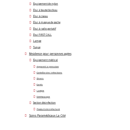
Équipement de nylon
Étui à bouteille d'eau
Étui à ciseau
Étui à masque de poche
Étui à radio portatif
Étui FIRST CALL
Lampe
Tuque
Résidence pour personnes agées
Équipement médical
Appareil à pression
Contrôle des infections
Divers
Gants
Lampe
Stéthoscope
Section désinfection
Produit désinfectant
Soins Paramédicaux La Cité