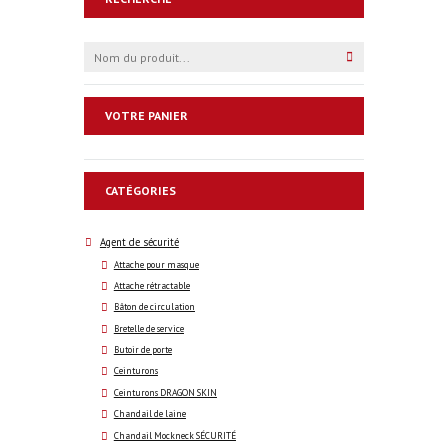
VOTRE PANIER
CATÉGORIES
Agent de sécurité
Attache pour masque
Attache rétractable
Bâton de circulation
Bretelle de service
Butoir de porte
Ceinturons
Ceinturons DRAGON SKIN
Chandail de laine
Chandail Mockneck SÉCURITÉ