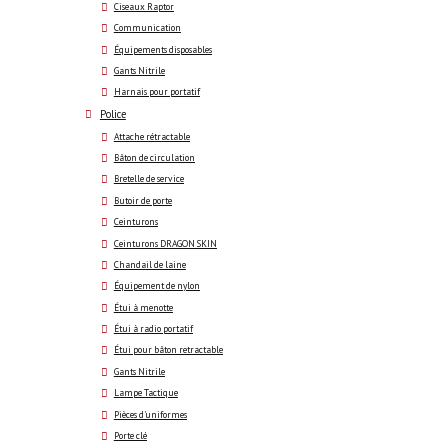
Ciseaux Raptor
Communication
Équipements disposables
Gants Nitrile
Harnais pour portatif
Police
Attache rétractable
Bâton de circulation
Bretelle de service
Butoir de porte
Ceinturons
Ceinturons DRAGON SKIN
Chandail de laine
Équipement de nylon
Étui à menotte
Étui à radio portatif
Étui pour bâton retractable
Gants Nitrile
Lampe Tactique
Pièces d'uniformes
Porte clé