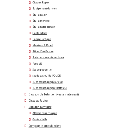
Ciseaux Raptor
Équipement de nylon
Étui à calpin
Étui à menotte
Étui à radio portatif
Gants nitrile
Lampe Tactique
Manteau Solfshell
Pièces d'uniformes
Port-gants en cuir verticale
Porte clé
Sac de patrouille
sac de patrouille (POLICE)
Tube acoustique (Écouteur)
Tube acoustique (oreillette seul
Blouson de bataillon (veste matelassé)
Ciseaux Raptor
Clinique Dentaire
Attache pour masque
Gants Nitrile
Compagnie ambulancière