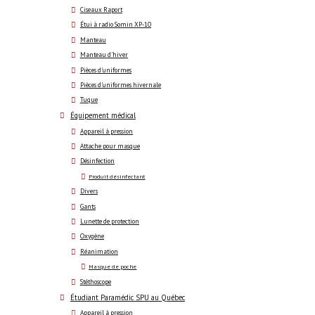
Ciseaux Raport
Étui à radio Somin XP-10
Manteau
Manteau d'hiver
Pièces d'uniformes
Pièces d'uniformes hivernale
Tuque
Équipement médical
Appareil à pression
Attache pour masque
Désinfection
Produit désinfectant
Divers
Gants
Lunette de protection
Oxygène
Réanimation
Masque de poche
Stéthoscope
Étudiant Paramédic SPU au Québec
Appareil à pression