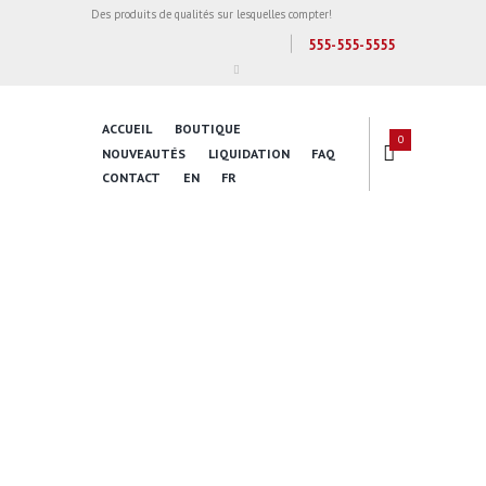
Des produits de qualités sur lesquelles compter!
555-555-5555
ACCUEIL
BOUTIQUE
0
NOUVEAUTÉS
LIQUIDATION
FAQ
CONTACT
EN
FR
Inspire Daily
Reading