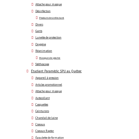
Attache pour masque
Désinfection
Produit désinfectant
Divers
Gants
Lunette de protection
Oxygène
Réanimation
Masque de poche
Stéthoscope
Étudiant Paramédic SPU au Québec
Appareil à pression
Articles promotionnel
Attache pour masque
Autocollant
Casquettes
Ceinturons
Chandail de laine
Ciseaux
Ciseaux Raptor
Épaulette de formation