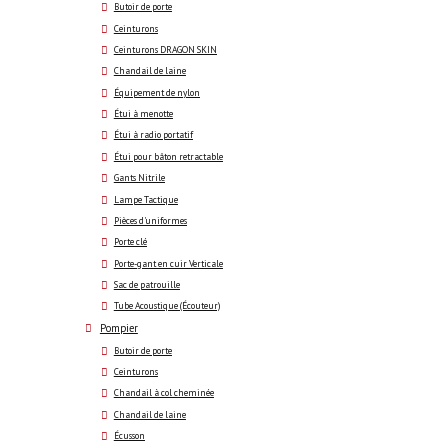
Butoir de porte
Ceinturons
Ceinturons DRAGON SKIN
Chandail de laine
Équipement de nylon
Étui à menotte
Étui à radio portatif
Étui pour bâton retractable
Gants Nitrile
Lampe Tactique
Pièces d'uniformes
Porte clé
Porte-gant en cuir Verticale
Sac de patrouille
Tube Acoustique (Écouteur)
Pompier
Butoir de porte
Ceinturons
Chandail à col cheminée
Chandail de laine
Écusson