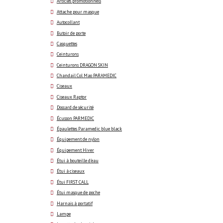
Articles promotionnels
Attache pour masque
Autocollant
Butoir de porte
Casquettes
Ceinturons
Ceinturons DRAGON SKIN
Chandail Col Mao PARAMEDIC
Ciseaux
Ciseaux Raptor
Dossard de sécurité
Écusson PARMEDIC
Épaulettes Paramedic blue black
Équipement de nylon
Équipement Hiver
Étui à bouteille d'eau
Étui à ciseaux
Étui FIRST CALL
Étui masque de poche
Harnais à portatif
Lampe