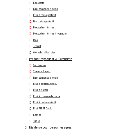
Épaulette
Équipement de nylon
Étui à radio portatif
Harnais à portatif
Pièces d'uniformes
Pièces d'uniformes hivernale
Polo
T-Shirt
Workshirt Pompier
Premier-répondant & Secouriste
Ceinturons
Ciseaux Raport
Équipement de nylon
Étui à bouteille d'eau
Étui à ciseau
Étui à masque de poche
Étui à radio portatif
Étui FIRST CALL
Lampe
Tuque
Résidence pour personnes agées