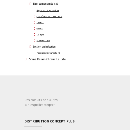
Équipement médical
Appareil à pression
Contrôle des infections
Divers
Gants
Lampe
Stéthoscope
Section désinfection
Produit désinfectant
Soins Paramédicaux La Cité
Des produits de qualités
sur lesquelles compter!
DISTRIBUTION CONCEPT PLUS