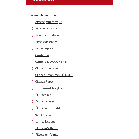
Agent de sécurité
Attache pour masque
Attache rétractable
Bâton de circulation
Bretelle de service
Butoir de porte
Ceinturons
Ceinturons DRAGON SKIN
Chandail de laine
Chandail Mockneck SÉCURITÉ
Ciseaux Raptor
Équipement de nylon
Étui à calpin
Étui à menotte
Étui à radio portatif
Gants nitrile
Lampe Tactique
Manteau Solfshell
Pièces d'uniformes