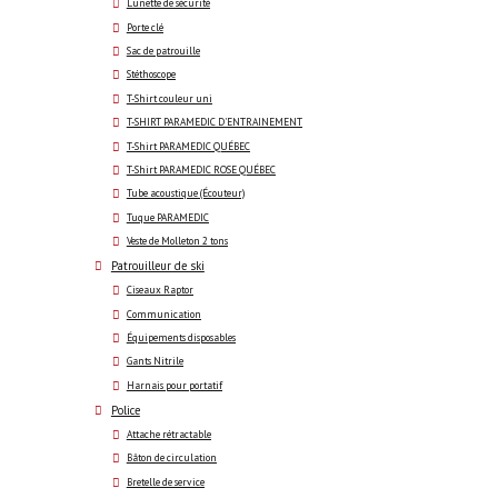
Lunette de sécurité
Porte clé
Sac de patrouille
Stéthoscope
T-Shirt couleur uni
T-SHIRT PARAMEDIC D'ENTRAINEMENT
T-Shirt PARAMEDIC QUÉBEC
T-Shirt PARAMEDIC ROSE QUÉBEC
Tube acoustique (Écouteur)
Tuque PARAMEDIC
Veste de Molleton 2 tons
Patrouilleur de ski
Ciseaux Raptor
Communication
Équipements disposables
Gants Nitrile
Harnais pour portatif
Police
Attache rétractable
Bâton de circulation
Bretelle de service