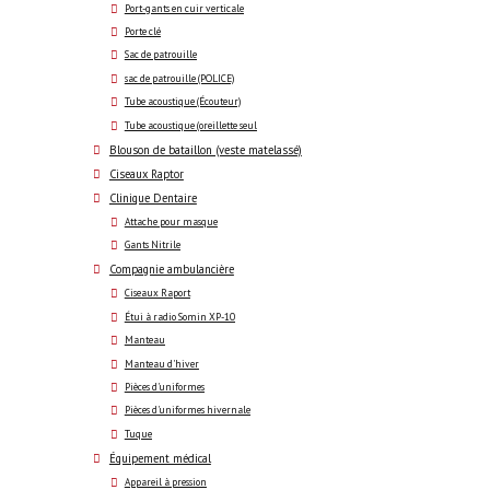
Port-gants en cuir verticale
Porte clé
Sac de patrouille
sac de patrouille (POLICE)
Tube acoustique (Écouteur)
Tube acoustique (oreillette seul
Blouson de bataillon (veste matelassé)
Ciseaux Raptor
Clinique Dentaire
Attache pour masque
Gants Nitrile
Compagnie ambulancière
Ciseaux Raport
Étui à radio Somin XP-10
Manteau
Manteau d'hiver
Pièces d'uniformes
Pièces d'uniformes hivernale
Tuque
Équipement médical
Appareil à pression