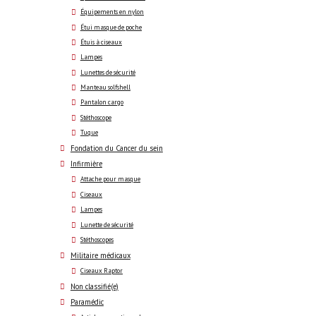
Équipements en nylon
Étui masque de poche
Étuis à ciseaux
Lampes
Lunettes de sécurité
Manteau solfshell
Pantalon cargo
Stéthoscope
Tuque
Fondation du Cancer du sein
Infirmière
Attache pour masque
Ciseaux
Lampes
Lunette de sécurité
Stéthoscopes
Militaire médicaux
Ciseaux Raptor
Non classifié(e)
Paramédic