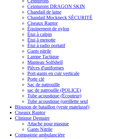
Ceinturons
Ceinturons DRAGON SKIN
Chandail de laine
Chandail Mockneck SÉCURITÉ
Ciseaux Raptor
Équipement de nylon
Étui à calpin
Étui à menotte
Étui à radio portatif
Gants nitrile
Lampe Tactique
Manteau Solfshell
Pièces d'uniformes
Port-gants en cuir verticale
Porte clé
Sac de patrouille
sac de patrouille (POLICE)
Tube acoustique (Écouteur)
Tube acoustique (oreillette seul
Blouson de bataillon (veste matelassé)
Ciseaux Raptor
Clinique Dentaire
Attache pour masque
Gants Nitrile
Compagnie ambulancière