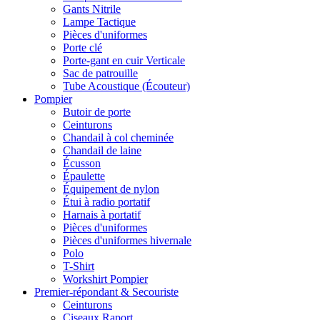
Gants Nitrile
Lampe Tactique
Pièces d'uniformes
Porte clé
Porte-gant en cuir Verticale
Sac de patrouille
Tube Acoustique (Écouteur)
Pompier
Butoir de porte
Ceinturons
Chandail à col cheminée
Chandail de laine
Écusson
Épaulette
Équipement de nylon
Étui à radio portatif
Harnais à portatif
Pièces d'uniformes
Pièces d'uniformes hivernale
Polo
T-Shirt
Workshirt Pompier
Premier-répondant & Secouriste
Ceinturons
Ciseaux Raport