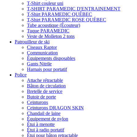
T-Shirt couleur uni
T-SHIRT PARAMEDIC D'ENTRAINEMENT
T-Shirt PARAMEDIC QUÉBEC
T-Shirt PARAMEDIC ROSE QUÉBEC
Tube acoustique (Écouteur)
Tuque PARAMEDIC
Veste de Molleton 2 tons
Patrouilleur de ski
Ciseaux Raptor
Communication
Équipements disposables
Gants Nitrile
Harnais pour portatif
Police
Attache rétractable
Bâton de circulation
Bretelle de service
Butoir de porte
Ceinturons
Ceinturons DRAGON SKIN
Chandail de laine
Équipement de nylon
Étui à menotte
Étui à radio portatif
Étui pour bâton retractable