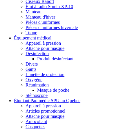
Ciseaux Raport
Étui à radio Somin XP-10
Manteau
Manteau d'hiver
Pièces d'uniformes
Pièces d'uniformes hivernale
Tuque
Équipement médical
Appareil à pression
Attache pour masque
Désinfection
Produit désinfectant
Divers
Gants
Lunette de protection
Oxygène
Réanimation
Masque de poche
Stéthoscope
Étudiant Paramédic SPU au Québec
Appareil à pression
Articles promotionnel
Attache pour masque
Autocollant
Casquettes