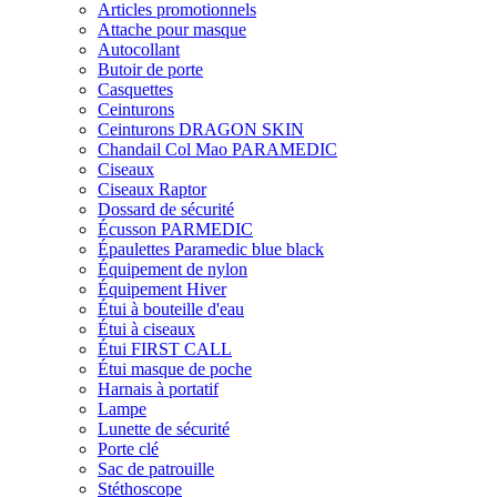
Articles promotionnels
Attache pour masque
Autocollant
Butoir de porte
Casquettes
Ceinturons
Ceinturons DRAGON SKIN
Chandail Col Mao PARAMEDIC
Ciseaux
Ciseaux Raptor
Dossard de sécurité
Écusson PARMEDIC
Épaulettes Paramedic blue black
Équipement de nylon
Équipement Hiver
Étui à bouteille d'eau
Étui à ciseaux
Étui FIRST CALL
Étui masque de poche
Harnais à portatif
Lampe
Lunette de sécurité
Porte clé
Sac de patrouille
Stéthoscope