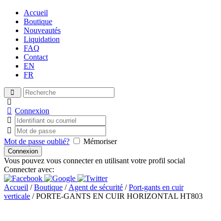
Accueil
Boutique
Nouveautés
Liquidation
FAQ
Contact
EN
FR
Connexion
Mot de passe oublié?
Mémoriser
Vous pouvez vous connecter en utilisant votre profil social
Connecter avec:
Accueil
/
Boutique
/
Agent de sécurité
/
Port-gants en cuir
verticale
/ PORTE-GANTS EN CUIR HORIZONTAL HT803