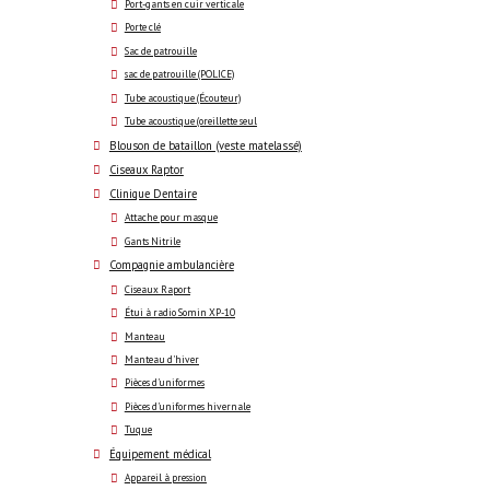
Port-gants en cuir verticale
Porte clé
Sac de patrouille
sac de patrouille (POLICE)
Tube acoustique (Écouteur)
Tube acoustique (oreillette seul
Blouson de bataillon (veste matelassé)
Ciseaux Raptor
Clinique Dentaire
Attache pour masque
Gants Nitrile
Compagnie ambulancière
Ciseaux Raport
Étui à radio Somin XP-10
Manteau
Manteau d'hiver
Pièces d'uniformes
Pièces d'uniformes hivernale
Tuque
Équipement médical
Appareil à pression