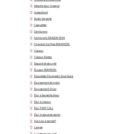
Attache pour masque
Autocollant
Butoir de porte
Casquettes
Ceinturons
Ceinturons DRAGON SKIN
Chandail Col Mao PARAMEDIC
Ciseaux
Ciseaux Raptor
Dossard de sécurité
Écusson PARMEDIC
Épaulettes Paramedic blue black
Équipement de nylon
Équipement Hiver
Étui à bouteille d'eau
Étui à ciseaux
Étui FIRST CALL
Étui masque de poche
Harnais à portatif
Lampe
Lunette de sécurité