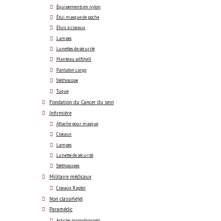
Équipements en nylon
Étui masque de poche
Étuis à ciseaux
Lampes
Lunettes de sécurité
Manteau solfshell
Pantalon cargo
Stéthoscope
Tuque
Fondation du Cancer du sein
Infirmière
Attache pour masque
Ciseaux
Lampes
Lunette de sécurité
Stéthoscopes
Militaire médicaux
Ciseaux Raptor
Non classifié(e)
Paramédic
Articles promotionnels