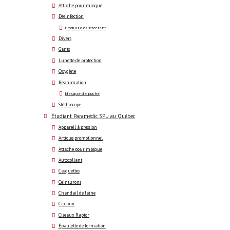
Attache pour masque
Désinfection
Produit désinfectant
Divers
Gants
Lunette de protection
Oxygène
Réanimation
Masque de poche
Stéthoscope
Étudiant Paramédic SPU au Québec
Appareil à pression
Articles promotionnel
Attache pour masque
Autocollant
Casquettes
Ceinturons
Chandail de laine
Ciseaux
Ciseaux Raptor
Épaulette de formation