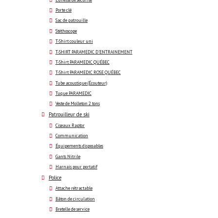
Porte clé
Sac de patrouille
Stéthoscope
T-Shirt couleur uni
T-SHIRT PARAMEDIC D'ENTRAINEMENT
T-Shirt PARAMEDIC QUÉBEC
T-Shirt PARAMEDIC ROSE QUÉBEC
Tube acoustique (Écouteur)
Tuque PARAMEDIC
Veste de Molleton 2 tons
Patrouilleur de ski
Ciseaux Raptor
Communication
Équipements disposables
Gants Nitrile
Harnais pour portatif
Police
Attache rétractable
Bâton de circulation
Bretelle de service