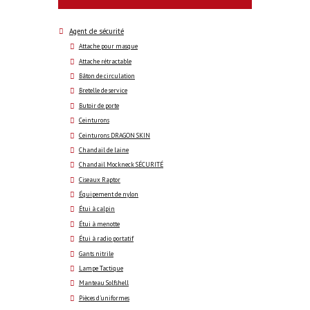
Agent de sécurité
Attache pour masque
Attache rétractable
Bâton de circulation
Bretelle de service
Butoir de porte
Ceinturons
Ceinturons DRAGON SKIN
Chandail de laine
Chandail Mockneck SÉCURITÉ
Ciseaux Raptor
Équipement de nylon
Étui à calpin
Étui à menotte
Étui à radio portatif
Gants nitrile
Lampe Tactique
Manteau Solfshell
Pièces d'uniformes