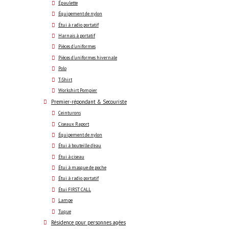
Épaulette
Équipement de nylon
Étui à radio portatif
Harnais à portatif
Pièces d'uniformes
Pièces d'uniformes hivernale
Polo
T-Shirt
Workshirt Pompier
Premier-répondant & Secouriste
Ceinturons
Ciseaux Raport
Équipement de nylon
Étui à bouteille d'eau
Étui à ciseau
Étui à masque de poche
Étui à radio portatif
Étui FIRST CALL
Lampe
Tuque
Résidence pour personnes agées