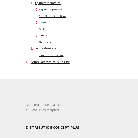
Équipement médical
Appareil à pression
Contrôle des infections
Divers
Gants
Lampe
Stéthoscope
Section désinfection
Produit désinfectant
Soins Paramédicaux La Cité
Des produits de qualités
sur lesquelles compter!
DISTRIBUTION CONCEPT PLUS