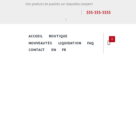
Des produits de qualités sur lesquelles compter!
555-555-5555
ACCUEIL
BOUTIQUE
0
NOUVEAUTÉS
LIQUIDATION
FAQ
CONTACT
EN
FR
Inspire Daily
Reading