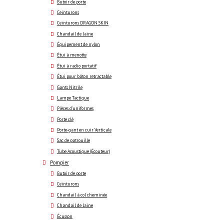
Butoir de porte
Ceinturons
Ceinturons DRAGON SKIN
Chandail de laine
Équipement de nylon
Étui à menotte
Étui à radio portatif
Étui pour bâton retractable
Gants Nitrile
Lampe Tactique
Pièces d'uniformes
Porte clé
Porte-gant en cuir Verticale
Sac de patrouille
Tube Acoustique (Écouteur)
Pompier
Butoir de porte
Ceinturons
Chandail à col cheminée
Chandail de laine
Écusson