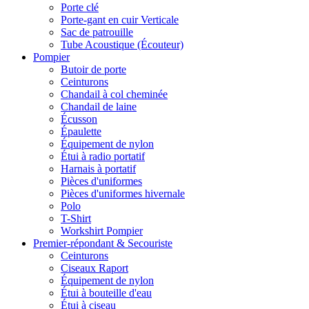
Porte clé
Porte-gant en cuir Verticale
Sac de patrouille
Tube Acoustique (Écouteur)
Pompier
Butoir de porte
Ceinturons
Chandail à col cheminée
Chandail de laine
Écusson
Épaulette
Équipement de nylon
Étui à radio portatif
Harnais à portatif
Pièces d'uniformes
Pièces d'uniformes hivernale
Polo
T-Shirt
Workshirt Pompier
Premier-répondant & Secouriste
Ceinturons
Ciseaux Raport
Équipement de nylon
Étui à bouteille d'eau
Étui à ciseau