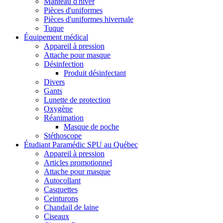
Manteau d'hiver
Pièces d'uniformes
Pièces d'uniformes hivernale
Tuque
Équipement médical
Appareil à pression
Attache pour masque
Désinfection
Produit désinfectant
Divers
Gants
Lunette de protection
Oxygène
Réanimation
Masque de poche
Stéthoscope
Étudiant Paramédic SPU au Québec
Appareil à pression
Articles promotionnel
Attache pour masque
Autocollant
Casquettes
Ceinturons
Chandail de laine
Ciseaux