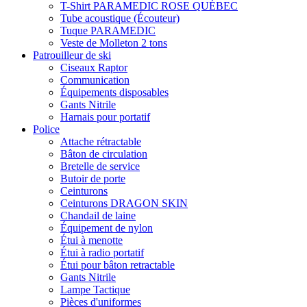
T-Shirt PARAMEDIC ROSE QUÉBEC
Tube acoustique (Écouteur)
Tuque PARAMEDIC
Veste de Molleton 2 tons
Patrouilleur de ski
Ciseaux Raptor
Communication
Équipements disposables
Gants Nitrile
Harnais pour portatif
Police
Attache rétractable
Bâton de circulation
Bretelle de service
Butoir de porte
Ceinturons
Ceinturons DRAGON SKIN
Chandail de laine
Équipement de nylon
Étui à menotte
Étui à radio portatif
Étui pour bâton retractable
Gants Nitrile
Lampe Tactique
Pièces d'uniformes