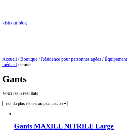
Visit Our Blog and Page Find Out Daily Inspiration
Quotes from the best Authors
visit our blog
Accueil
/
Boutique
/
Résidence pour personnes agées
/
Équipement
médical
/ Gants
Gants
Voici les 6 résultats
Gants MAXILL NITRILE Large