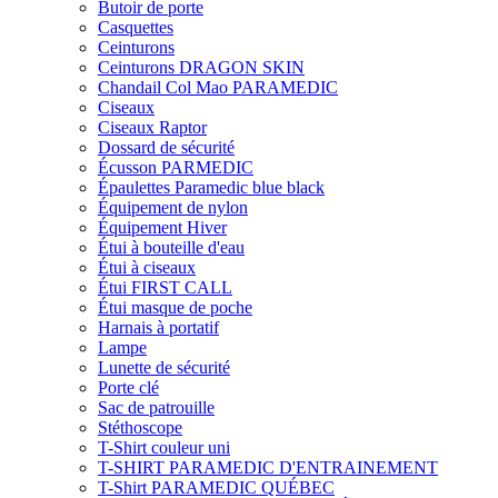
Butoir de porte
Casquettes
Ceinturons
Ceinturons DRAGON SKIN
Chandail Col Mao PARAMEDIC
Ciseaux
Ciseaux Raptor
Dossard de sécurité
Écusson PARMEDIC
Épaulettes Paramedic blue black
Équipement de nylon
Équipement Hiver
Étui à bouteille d'eau
Étui à ciseaux
Étui FIRST CALL
Étui masque de poche
Harnais à portatif
Lampe
Lunette de sécurité
Porte clé
Sac de patrouille
Stéthoscope
T-Shirt couleur uni
T-SHIRT PARAMEDIC D'ENTRAINEMENT
T-Shirt PARAMEDIC QUÉBEC