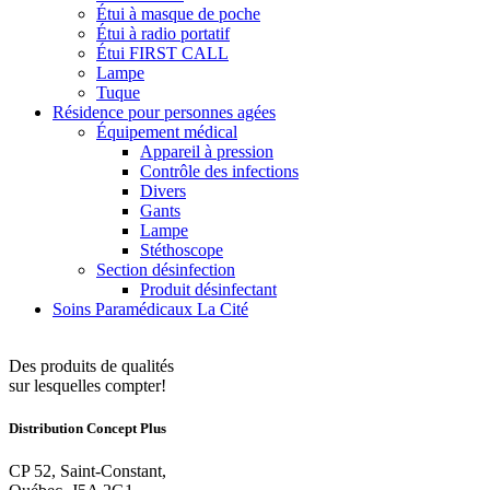
Étui à masque de poche
Étui à radio portatif
Étui FIRST CALL
Lampe
Tuque
Résidence pour personnes agées
Équipement médical
Appareil à pression
Contrôle des infections
Divers
Gants
Lampe
Stéthoscope
Section désinfection
Produit désinfectant
Soins Paramédicaux La Cité
Des produits de qualités
sur lesquelles compter!
Distribution Concept Plus
CP 52, Saint-Constant,