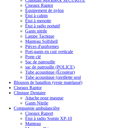
Chandail Mockneck SÉCURITÉ
Ciseaux Raptor
Équipement de nylon
Étui à calpin
Étui à menotte
Étui à radio portatif
Gants nitrile
Lampe Tactique
Manteau Solfshell
Pièces d'uniformes
Port-gants en cuir verticale
Porte clé
Sac de patrouille
sac de patrouille (POLICE)
Tube acoustique (Écouteur)
Tube acoustique (oreillette seul
Blouson de bataillon (veste matelassé)
Ciseaux Raptor
Clinique Dentaire
Attache pour masque
Gants Nitrile
Compagnie ambulancière
Ciseaux Raport
Étui à radio Somin XP-10
Manteau