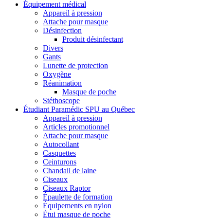
Équipement médical
Appareil à pression
Attache pour masque
Désinfection
Produit désinfectant
Divers
Gants
Lunette de protection
Oxygène
Réanimation
Masque de poche
Stéthoscope
Étudiant Paramédic SPU au Québec
Appareil à pression
Articles promotionnel
Attache pour masque
Autocollant
Casquettes
Ceinturons
Chandail de laine
Ciseaux
Ciseaux Raptor
Épaulette de formation
Équipements en nylon
Étui masque de poche