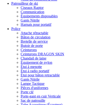
Patrouilleur de ski
Ciseaux Raptor
Communication
Équipements disposables
Gants Nitrile
Harnais pour portatif
Police
Attache rétractable
Bâton de circulation
Bretelle de service
Butoir de porte
Ceinturons
Ceinturons DRAGON SKIN
Chandail de laine
Équipement de nylon
Étui à menotte
Étui à radio portatif
Étui pour bâton retractable
Gants Nitrile
Lampe Tactique
Pièces d'uniformes
Porte clé
Porte-gant en cuir Verticale
Sac de patrouille
Tube Acoustique (Écouteur)