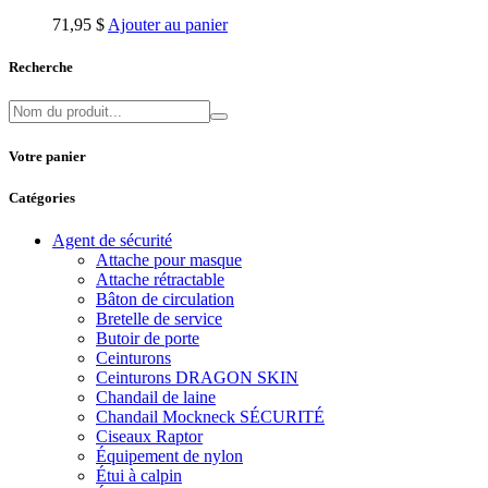
71,95
$
Ajouter au panier
Recherche
Votre panier
Catégories
Agent de sécurité
Attache pour masque
Attache rétractable
Bâton de circulation
Bretelle de service
Butoir de porte
Ceinturons
Ceinturons DRAGON SKIN
Chandail de laine
Chandail Mockneck SÉCURITÉ
Ciseaux Raptor
Équipement de nylon
Étui à calpin