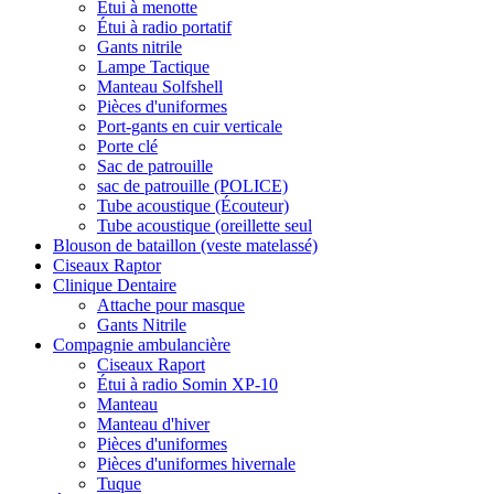
Étui à menotte
Étui à radio portatif
Gants nitrile
Lampe Tactique
Manteau Solfshell
Pièces d'uniformes
Port-gants en cuir verticale
Porte clé
Sac de patrouille
sac de patrouille (POLICE)
Tube acoustique (Écouteur)
Tube acoustique (oreillette seul
Blouson de bataillon (veste matelassé)
Ciseaux Raptor
Clinique Dentaire
Attache pour masque
Gants Nitrile
Compagnie ambulancière
Ciseaux Raport
Étui à radio Somin XP-10
Manteau
Manteau d'hiver
Pièces d'uniformes
Pièces d'uniformes hivernale
Tuque