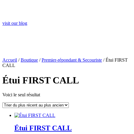
Visit Our Blog and Page Find Out Daily Inspiration
Quotes from the best Authors
visit our blog
Accueil
/
Boutique
/
Premier-répondant & Secouriste
/ Étui FIRST
CALL
Étui FIRST CALL
Voici le seul résultat
Étui FIRST CALL