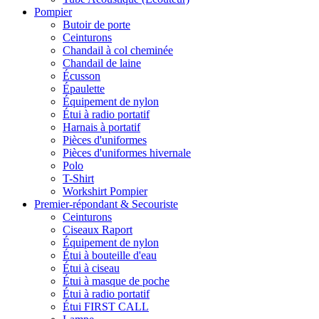
Pompier
Butoir de porte
Ceinturons
Chandail à col cheminée
Chandail de laine
Écusson
Épaulette
Équipement de nylon
Étui à radio portatif
Harnais à portatif
Pièces d'uniformes
Pièces d'uniformes hivernale
Polo
T-Shirt
Workshirt Pompier
Premier-répondant & Secouriste
Ceinturons
Ciseaux Raport
Équipement de nylon
Étui à bouteille d'eau
Étui à ciseau
Étui à masque de poche
Étui à radio portatif
Étui FIRST CALL