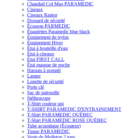
Chandail Col Mao PARAMEDIC
Ciseaux
Ciseaux Raptor
Dossard de sécurité
Écusson PARMEDIC
Épaulettes Paramedic blue black
Équipement de nylon
Équipement Hiver
Étui à bouteille d'eau
Étui à ciseaux
Étui FIRST CALL
Étui masque de poche
Harnais à portatif
Lampe
Lunette de sécurité
Porte clé
Sac de patrouille
Stéthoscope
T-Shirt couleur uni
T-SHIRT PARAMEDIC D'ENTRAINEMENT
T-Shirt PARAMEDIC QUÉBEC
T-Shirt PARAMEDIC ROSE QUÉBEC
Tube acoustique (Écouteur)
Tuque PARAMEDIC
Veste de Molleton 2 tons