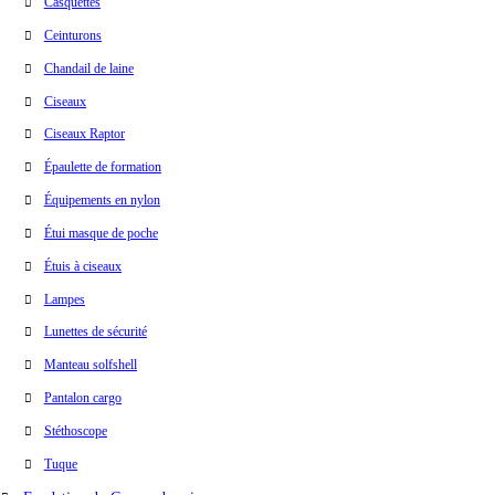
Casquettes
Ceinturons
Chandail de laine
Ciseaux
Ciseaux Raptor
Épaulette de formation
Équipements en nylon
Étui masque de poche
Étuis à ciseaux
Lampes
Lunettes de sécurité
Manteau solfshell
Pantalon cargo
Stéthoscope
Tuque