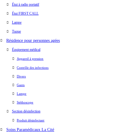
Étui à radio portatif
Étui FIRST CALL
Lampe
Tuque
Résidence pour personnes agées
Équipement médical
Appareil à pression
Contrôle des infections
Divers
Gants
Lampe
Stéthoscope
Section désinfection
Produit désinfectant
Soins Paramédicaux La Cité