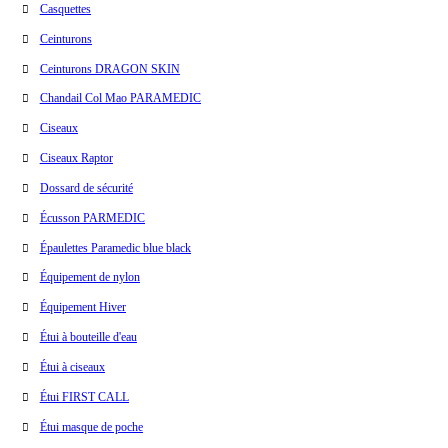
Casquettes
Ceinturons
Ceinturons DRAGON SKIN
Chandail Col Mao PARAMEDIC
Ciseaux
Ciseaux Raptor
Dossard de sécurité
Écusson PARMEDIC
Épaulettes Paramedic blue black
Équipement de nylon
Équipement Hiver
Étui à bouteille d'eau
Étui à ciseaux
Étui FIRST CALL
Étui masque de poche