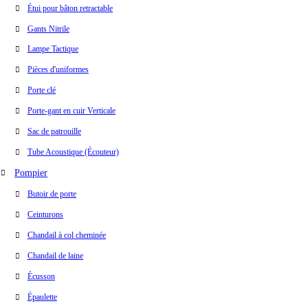
Étui pour bâton retractable
Gants Nitrile
Lampe Tactique
Pièces d'uniformes
Porte clé
Porte-gant en cuir Verticale
Sac de patrouille
Tube Acoustique (Écouteur)
Pompier
Butoir de porte
Ceinturons
Chandail à col cheminée
Chandail de laine
Écusson
Épaulette