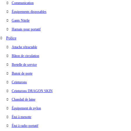
Communication
Équipements disposables
Gants Nitrile
Harnais pour portatif
Police
Attache rétractable
Bâton de circulation
Bretelle de service
Butoir de porte
Ceinturons
Ceinturons DRAGON SKIN
Chandail de laine
Équipement de nylon
Étui à menotte
Étui à radio portatif