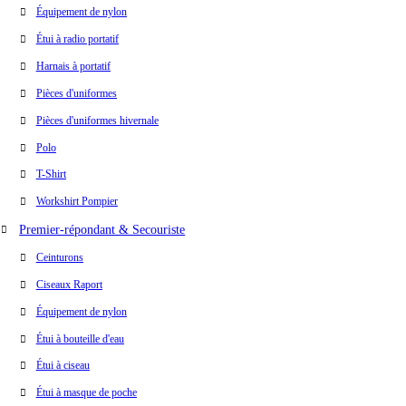
Équipement de nylon
Étui à radio portatif
Harnais à portatif
Pièces d'uniformes
Pièces d'uniformes hivernale
Polo
T-Shirt
Workshirt Pompier
Premier-répondant & Secouriste
Ceinturons
Ciseaux Raport
Équipement de nylon
Étui à bouteille d'eau
Étui à ciseau
Étui à masque de poche