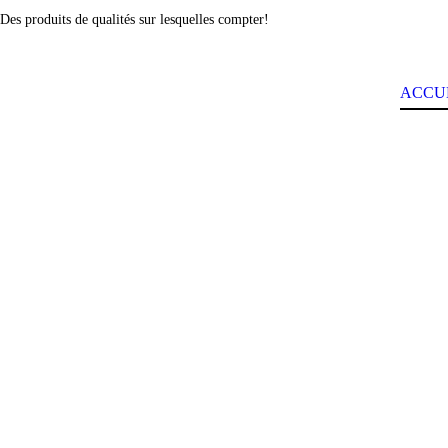
Des produits de qualités sur lesquelles compter!
ACCU
Visit Our Blog and Pag