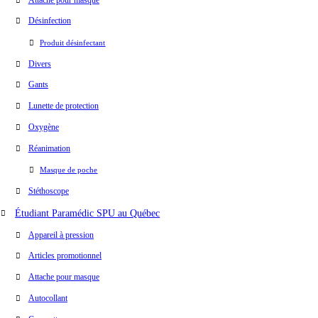
Désinfection
Produit désinfectant
Divers
Gants
Lunette de protection
Oxygène
Réanimation
Masque de poche
Stéthoscope
Étudiant Paramédic SPU au Québec
Appareil à pression
Articles promotionnel
Attache pour masque
Autocollant