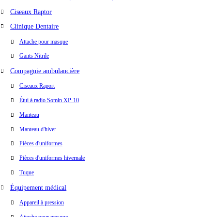
Ciseaux Raptor
Clinique Dentaire
Attache pour masque
Gants Nitrile
Compagnie ambulancière
Ciseaux Raport
Étui à radio Somin XP-10
Manteau
Manteau d'hiver
Pièces d'uniformes
Pièces d'uniformes hivernale
Tuque
Équipement médical
Appareil à pression
Attache pour masque