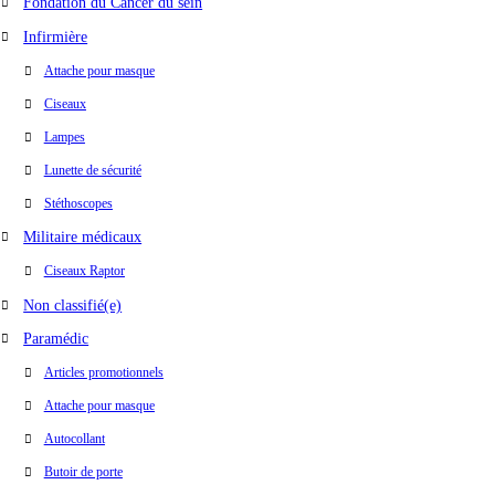
Fondation du Cancer du sein
Infirmière
Attache pour masque
Ciseaux
Lampes
Lunette de sécurité
Stéthoscopes
Militaire médicaux
Ciseaux Raptor
Non classifié(e)
Paramédic
Articles promotionnels
Attache pour masque
Autocollant
Butoir de porte