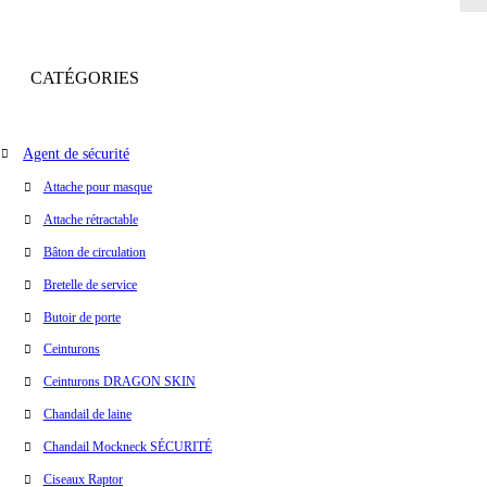
CATÉGORIES
Agent de sécurité
Attache pour masque
Attache rétractable
Bâton de circulation
Bretelle de service
Butoir de porte
Ceinturons
Ceinturons DRAGON SKIN
Chandail de laine
Chandail Mockneck SÉCURITÉ
Ciseaux Raptor