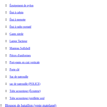
Équipement de nylon
Étui à calpin
Étui à menotte
Étui à radio portatif
Gants nitrile
Lampe Tactique
Manteau Solfshell
Pièces d'uniformes
Port-gants en cuir verticale
Porte clé
Sac de patrouille
sac de patrouille (POLICE)
Tube acoustique (Écouteur)
Tube acoustique (oreillette seul
Blouson de bataillon (veste matelassé)