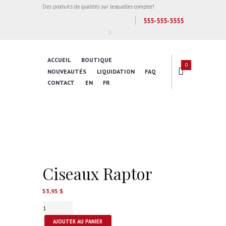
Des produits de qualités sur lesquelles compter!
555-555-5555
ACCUEIL
BOUTIQUE
0
NOUVEAUTÉS
LIQUIDATION
FAQ
CONTACT
EN
FR
Ciseaux Raptor
53,95
$
quantité
de Ciseaux
AJOUTER AU PANIER
Raptor