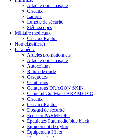
Attache pour masque
Ciseaux
Lampes
Lunette de sécurité
Stéthoscopes
Militaire médicaux
Ciseaux Raptor
Non classifié(e)
Paramédic
Articles promotionnels
Attache pour masque
Autocollant
Butoir de porte
Casquettes
Ceinturons
Ceinturons DRAGON SKIN
Chandail Col Mao PARAMEDIC
Ciseaux
Ciseaux Raptor
Dossard de sécurité
Écusson PARMEDIC
Épaulettes Paramedic blue black
Équipement de nylon
Équipement Hiver