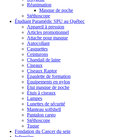
Réanimation
Masque de poche
Stéthoscope
Étudiant Paramédic SPU au Québec
Appareil à pression
Articles promotionnel
Attache pour masque
Autocollant
Casquettes
Ceinturons
Chandail de laine
Ciseaux
Ciseaux Raptor
Épaulette de formation
Équipements en nylon
Étui masque de poche
Étuis à ciseaux
Lampes
Lunettes de sécurité
Manteau solfshell
Pantalon cargo
Stéthoscope
Tuque
Fondation du Cancer du sein
Infirmière