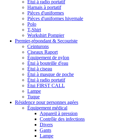
Étui à radio portatif
Harnais à portatif
Pièces d'uniformes
Pièces d'uniformes hivernale
Polo
T-Shirt
Workshirt Pompier
Premier-répondant & Secouriste
Ceinturons
Ciseaux Raport
Équipement de nylon
Étui à bouteille d'eau
Étui à ciseau
Étui à masque de poche
Étui à radio portatif
Étui FIRST CALL
Lampe
Tuque
Résidence pour personnes agées
Équipement médical
Appareil à pression
Contrôle des infections
Divers
Gants
Lampe