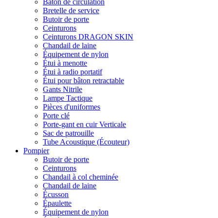
Bâton de circulation
Bretelle de service
Butoir de porte
Ceinturons
Ceinturons DRAGON SKIN
Chandail de laine
Équipement de nylon
Étui à menotte
Étui à radio portatif
Étui pour bâton retractable
Gants Nitrile
Lampe Tactique
Pièces d'uniformes
Porte clé
Porte-gant en cuir Verticale
Sac de patrouille
Tube Acoustique (Écouteur)
Pompier
Butoir de porte
Ceinturons
Chandail à col cheminée
Chandail de laine
Écusson
Épaulette
Équipement de nylon