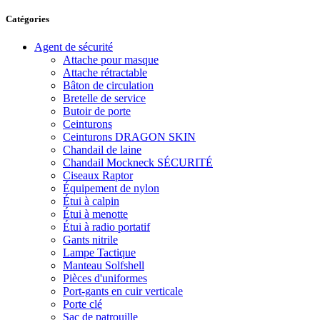
Catégories
Agent de sécurité
Attache pour masque
Attache rétractable
Bâton de circulation
Bretelle de service
Butoir de porte
Ceinturons
Ceinturons DRAGON SKIN
Chandail de laine
Chandail Mockneck SÉCURITÉ
Ciseaux Raptor
Équipement de nylon
Étui à calpin
Étui à menotte
Étui à radio portatif
Gants nitrile
Lampe Tactique
Manteau Solfshell
Pièces d'uniformes
Port-gants en cuir verticale
Porte clé
Sac de patrouille