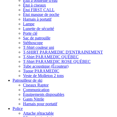
Étui à bouteille d'eau
Étui à ciseaux
Étui FIRST CALL
Étui masque de poche
Harnais à portatif
Lampe
Lunette de sécurité
Porte clé
Sac de patrouille
Stéthoscope
T-Shirt couleur uni
T-SHIRT PARAMEDIC D'ENTRAINEMENT
T-Shirt PARAMEDIC QUÉBEC
T-Shirt PARAMEDIC ROSE QUÉBEC
Tube acoustique (Écouteur)
Tuque PARAMEDIC
Veste de Molleton 2 tons
Patrouilleur de ski
Ciseaux Raptor
Communication
Équipements disposables
Gants Nitrile
Harnais pour portatif
Police
Attache rétractable