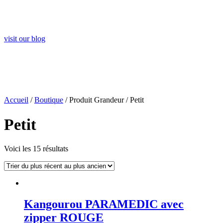
Visit Our Blog and Page Find Out Daily Inspiration
Quotes from the best Authors
visit our blog
Accueil
/
Boutique
/ Produit Grandeur / Petit
Petit
Voici les 15 résultats
Kangourou PARAMEDIC avec
zipper ROUGE