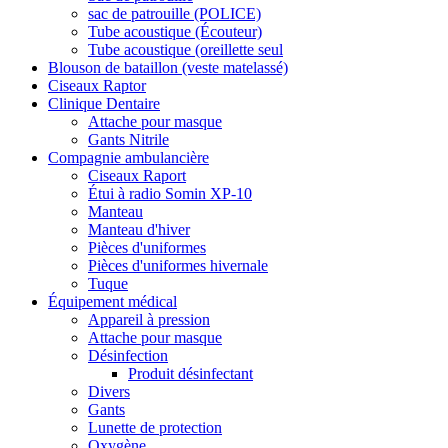
sac de patrouille (POLICE)
Tube acoustique (Écouteur)
Tube acoustique (oreillette seul
Blouson de bataillon (veste matelassé)
Ciseaux Raptor
Clinique Dentaire
Attache pour masque
Gants Nitrile
Compagnie ambulancière
Ciseaux Raport
Étui à radio Somin XP-10
Manteau
Manteau d'hiver
Pièces d'uniformes
Pièces d'uniformes hivernale
Tuque
Équipement médical
Appareil à pression
Attache pour masque
Désinfection
Produit désinfectant
Divers
Gants
Lunette de protection
Oxygène