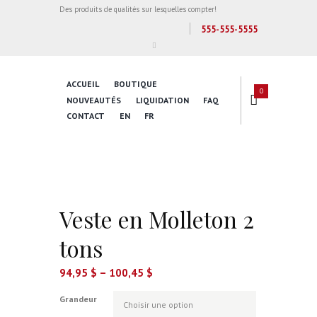
Des produits de qualités sur lesquelles compter!
555-555-5555
ACCUEIL
BOUTIQUE
0
NOUVEAUTÉS
LIQUIDATION
FAQ
CONTACT
EN
FR
Veste en Molleton 2
tons
94,95
$
–
100,45
$
Grandeur