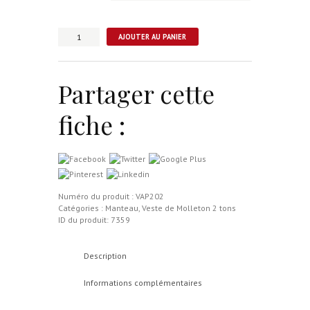
quantité
AJOUTER AU PANIER
de
Veste
en
Molleton
Partager cette
2
tons
fiche :
Numéro du produit :
VAP202
Catégories :
Manteau
,
Veste de Molleton 2 tons
ID du produit:
7359
Description
Informations complémentaires