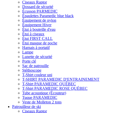
Ciseaux Raptor
Dossard de sécurité
Écusson PARMEDIC
Épaulettes Paramedic blue black
Équipement de nylon
Équipement Hiver
Étui à bouteille d'eau
Étui à ciseaux
Étui FIRST CALL
Étui masque de poche
Harnais à portatif
Lampe
Lunette de sécurité
Porte clé
Sac de patrouille
Stéthoscope
T-Shirt couleur uni
T-SHIRT PARAMEDIC D'ENTRAINEMENT
T-Shirt PARAMEDIC QUÉBEC
T-Shirt PARAMEDIC ROSE QUÉBEC
Tube acoustique (Écouteur)
Tuque PARAMEDIC
Veste de Molleton 2 tons
Patrouilleur de ski
Ciseaux Raptor