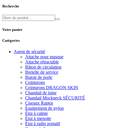
Recherche
Votre panier
Catégories
Agent de sécurité
Attache pour masque
Attache rétractable
Bâton de circulation
Bretelle de service
Butoir de porte
Ceinturons
Ceinturons DRAGON SKIN
Chandail de laine
Chandail Mockneck SÉCURITÉ
Ciseaux Raptor
Équipement de nylon
Étui à calpin
Étui à menotte
Étui à radio portatif