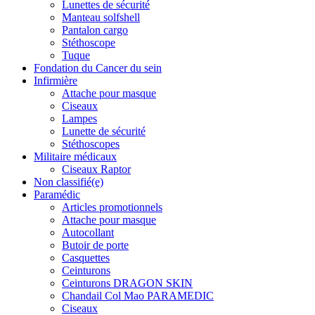
Lunettes de sécurité
Manteau solfshell
Pantalon cargo
Stéthoscope
Tuque
Fondation du Cancer du sein
Infirmière
Attache pour masque
Ciseaux
Lampes
Lunette de sécurité
Stéthoscopes
Militaire médicaux
Ciseaux Raptor
Non classifié(e)
Paramédic
Articles promotionnels
Attache pour masque
Autocollant
Butoir de porte
Casquettes
Ceinturons
Ceinturons DRAGON SKIN
Chandail Col Mao PARAMEDIC
Ciseaux