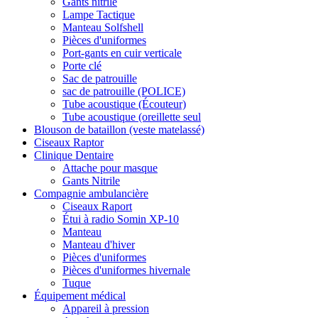
Gants nitrile
Lampe Tactique
Manteau Solfshell
Pièces d'uniformes
Port-gants en cuir verticale
Porte clé
Sac de patrouille
sac de patrouille (POLICE)
Tube acoustique (Écouteur)
Tube acoustique (oreillette seul
Blouson de bataillon (veste matelassé)
Ciseaux Raptor
Clinique Dentaire
Attache pour masque
Gants Nitrile
Compagnie ambulancière
Ciseaux Raport
Étui à radio Somin XP-10
Manteau
Manteau d'hiver
Pièces d'uniformes
Pièces d'uniformes hivernale
Tuque
Équipement médical
Appareil à pression