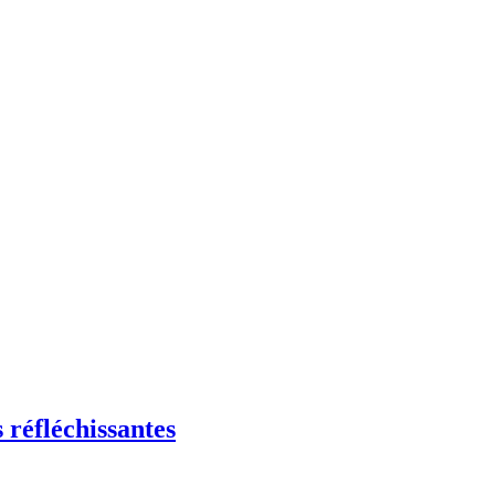
g and Page Find Out Daily Inspiration Quotes from th
 réfléchissantes