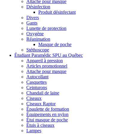
Attache pour masque
Désinfection
Produit désinfectant
Divers
Gants
Lunette de protection
Oxygène
Réanimation
Masque de poche
Stéthoscope
Étudiant Paramédic SPU au Québec
Appareil à pression
Articles promotionnel
Attache pour masque
Autocollant
Casquettes
Ceinturons
Chandail de laine
Ciseaux
Ciseaux Raptor
Épaulette de formation
Équipements en nylon
Étui masque de poche
Étuis à ciseaux
Lampes