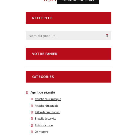
RECHERCHE
VOTRE PANIER
CATÉGORIES
Agent de sécurité
Attache pour masque
Attache rétractable
Bâton de circulation
Bretelle de service
Butoir de porte
Ceinturons