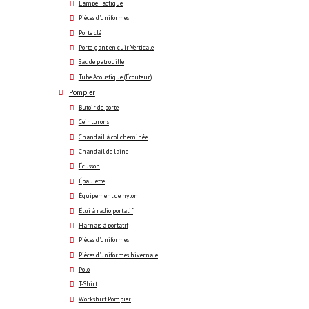
Lampe Tactique
Pièces d'uniformes
Porte clé
Porte-gant en cuir Verticale
Sac de patrouille
Tube Acoustique (Écouteur)
Pompier
Butoir de porte
Ceinturons
Chandail à col cheminée
Chandail de laine
Écusson
Épaulette
Équipement de nylon
Étui à radio portatif
Harnais à portatif
Pièces d'uniformes
Pièces d'uniformes hivernale
Polo
T-Shirt
Workshirt Pompier