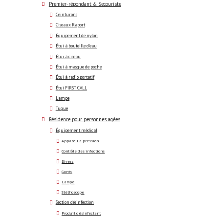
Premier-répondant & Secouriste
Ceinturons
Ciseaux Raport
Équipement de nylon
Étui à bouteille d'eau
Étui à ciseau
Étui à masque de poche
Étui à radio portatif
Étui FIRST CALL
Lampe
Tuque
Résidence pour personnes agées
Équipement médical
Appareil à pression
Contrôle des infections
Divers
Gants
Lampe
Stéthoscope
Section désinfection
Produit désinfectant