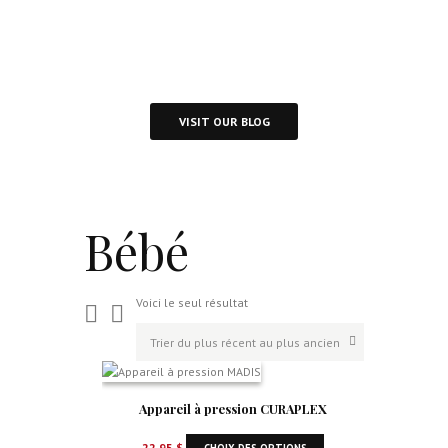
Visit Our Blog and Page Find Out Daily
Inspiration Quotes from the best Authors
VISIT OUR BLOG
Bébé
Voici le seul résultat
Appareil à pression CURAPLEX
22,95
$
CHOIX DES OPTIONS