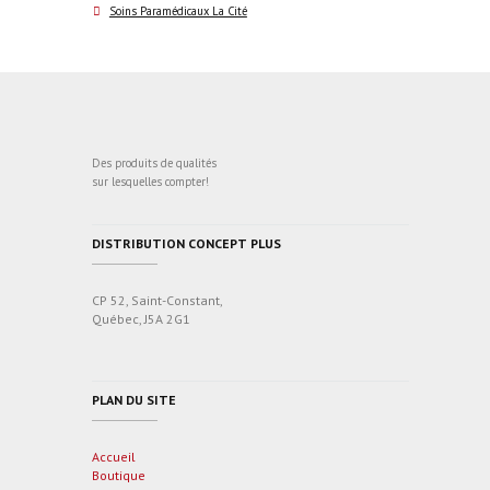
Soins Paramédicaux La Cité
Des produits de qualités
sur lesquelles compter!
DISTRIBUTION CONCEPT PLUS
CP 52, Saint-Constant,
Québec, J5A 2G1
PLAN DU SITE
Accueil
Boutique