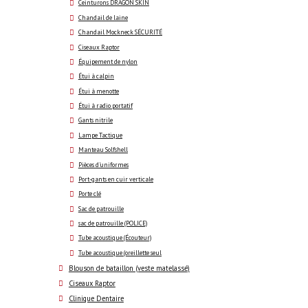
Ceinturons DRAGON SKIN
Chandail de laine
Chandail Mockneck SÉCURITÉ
Ciseaux Raptor
Équipement de nylon
Étui à calpin
Étui à menotte
Étui à radio portatif
Gants nitrile
Lampe Tactique
Manteau Solfshell
Pièces d'uniformes
Port-gants en cuir verticale
Porte clé
Sac de patrouille
sac de patrouille (POLICE)
Tube acoustique (Écouteur)
Tube acoustique (oreillette seul
Blouson de bataillon (veste matelassé)
Ciseaux Raptor
Clinique Dentaire