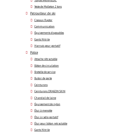
Tuque PARAMEDIC
Veste de Molleton 2 tons
Patrouilleur de ski
Ciseaux Raptor
Communication
Équipements disposables
Gants Nitrile
Harnais pour portatif
Police
Attache rétractable
Bâton de circulation
Bretelle de service
Butoir de porte
Ceinturons
Ceinturons DRAGON SKIN
Chandail de laine
Équipement de nylon
Étui à menotte
Étui à radio portatif
Étui pour bâton retractable
Gants Nitrile