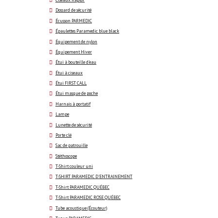
Ciseaux Raptor
Dossard de sécurité
Écusson PARMEDIC
Épaulettes Paramedic blue black
Équipement de nylon
Équipement Hiver
Étui à bouteille d'eau
Étui à ciseaux
Étui FIRST CALL
Étui masque de poche
Harnais à portatif
Lampe
Lunette de sécurité
Porte clé
Sac de patrouille
Stéthoscope
T-Shirt couleur uni
T-SHIRT PARAMEDIC D'ENTRAINEMENT
T-Shirt PARAMEDIC QUÉBEC
T-Shirt PARAMEDIC ROSE QUÉBEC
Tube acoustique (Écouteur)