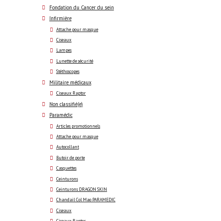
Fondation du Cancer du sein
Infirmière
Attache pour masque
Ciseaux
Lampes
Lunette de sécurité
Stéthoscopes
Militaire médicaux
Ciseaux Raptor
Non classifié(e)
Paramédic
Articles promotionnels
Attache pour masque
Autocollant
Butoir de porte
Casquettes
Ceinturons
Ceinturons DRAGON SKIN
Chandail Col Mao PARAMEDIC
Ciseaux