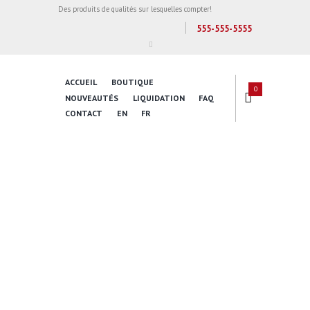
Des produits de qualités sur lesquelles compter!
555-555-5555
ACCUEIL
BOUTIQUE
0
NOUVEAUTÉS
LIQUIDATION
FAQ
CONTACT
EN
FR
Inspire Daily
Reading