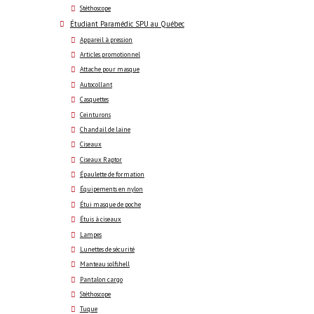
Stéthoscope
Étudiant Paramédic SPU au Québec
Appareil à pression
Articles promotionnel
Attache pour masque
Autocollant
Casquettes
Ceinturons
Chandail de laine
Ciseaux
Ciseaux Raptor
Épaulette de formation
Équipements en nylon
Étui masque de poche
Étuis à ciseaux
Lampes
Lunettes de sécurité
Manteau solfshell
Pantalon cargo
Stéthoscope
Tuque