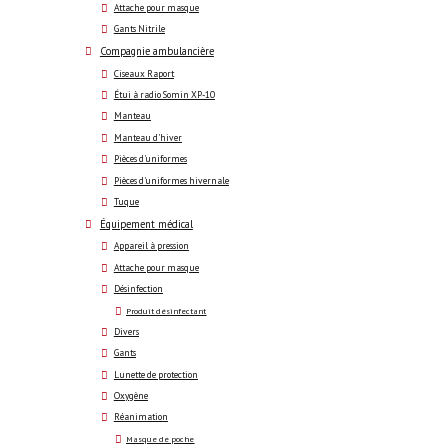
Attache pour masque
Gants Nitrile
Compagnie ambulancière
Ciseaux Raport
Étui à radio Somin XP-10
Manteau
Manteau d'hiver
Pièces d'uniformes
Pièces d'uniformes hivernale
Tuque
Équipement médical
Appareil à pression
Attache pour masque
Désinfection
Produit désinfectant
Divers
Gants
Lunette de protection
Oxygène
Réanimation
Masque de poche