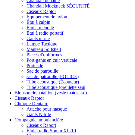
Chandail de laine
Chandail Mockneck SÉCURITÉ
Ciseaux Raptor
Équipement de nylon
Étui à calpin
Étui à menotte
Étui à radio portatif
Gants nitrile
Lampe Tactique
Manteau Solfshell
Pièces d'uniformes
Port-gants en cuir verticale
Porte clé
Sac de patrouille
sac de patrouille (POLICE)
Tube acoustique (Écouteur)
Tube acoustique (oreillette seul
Blouson de bataillon (veste matelassé)
Ciseaux Raptor
Clinique Dentaire
Attache pour masque
Gants Nitrile
Compagnie ambulancière
Ciseaux Raport
Étui à radio Somin XP-10