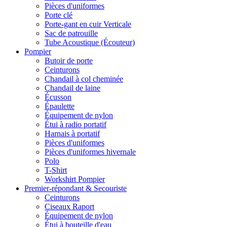
Pièces d'uniformes
Porte clé
Porte-gant en cuir Verticale
Sac de patrouille
Tube Acoustique (Écouteur)
Pompier
Butoir de porte
Ceinturons
Chandail à col cheminée
Chandail de laine
Écusson
Épaulette
Équipement de nylon
Étui à radio portatif
Harnais à portatif
Pièces d'uniformes
Pièces d'uniformes hivernale
Polo
T-Shirt
Workshirt Pompier
Premier-répondant & Secouriste
Ceinturons
Ciseaux Raport
Équipement de nylon
Étui à bouteille d'eau