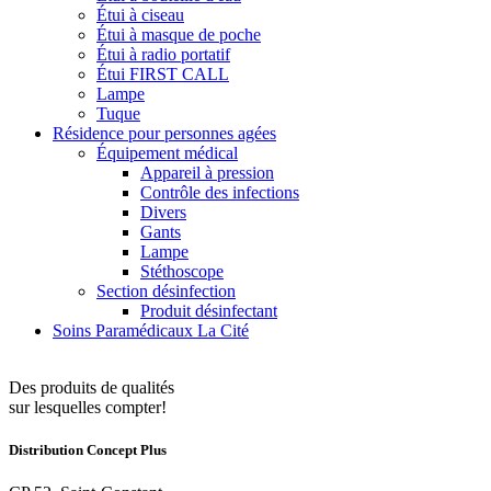
Étui à ciseau
Étui à masque de poche
Étui à radio portatif
Étui FIRST CALL
Lampe
Tuque
Résidence pour personnes agées
Équipement médical
Appareil à pression
Contrôle des infections
Divers
Gants
Lampe
Stéthoscope
Section désinfection
Produit désinfectant
Soins Paramédicaux La Cité
Des produits de qualités
sur lesquelles compter!
Distribution Concept Plus