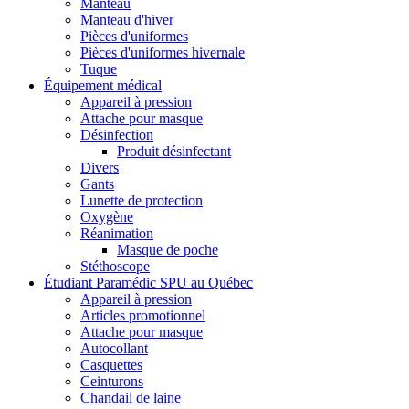
Manteau
Manteau d'hiver
Pièces d'uniformes
Pièces d'uniformes hivernale
Tuque
Équipement médical
Appareil à pression
Attache pour masque
Désinfection
Produit désinfectant
Divers
Gants
Lunette de protection
Oxygène
Réanimation
Masque de poche
Stéthoscope
Étudiant Paramédic SPU au Québec
Appareil à pression
Articles promotionnel
Attache pour masque
Autocollant
Casquettes
Ceinturons
Chandail de laine