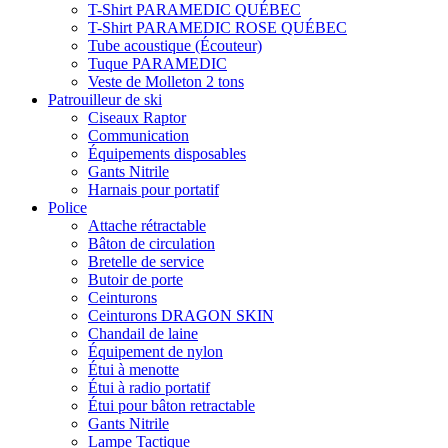
T-Shirt PARAMEDIC QUÉBEC
T-Shirt PARAMEDIC ROSE QUÉBEC
Tube acoustique (Écouteur)
Tuque PARAMEDIC
Veste de Molleton 2 tons
Patrouilleur de ski
Ciseaux Raptor
Communication
Équipements disposables
Gants Nitrile
Harnais pour portatif
Police
Attache rétractable
Bâton de circulation
Bretelle de service
Butoir de porte
Ceinturons
Ceinturons DRAGON SKIN
Chandail de laine
Équipement de nylon
Étui à menotte
Étui à radio portatif
Étui pour bâton retractable
Gants Nitrile
Lampe Tactique