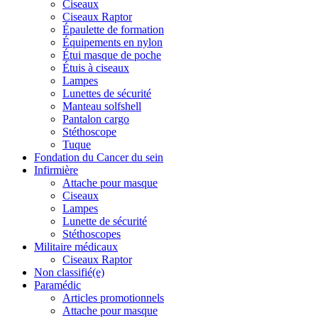
Ciseaux
Ciseaux Raptor
Épaulette de formation
Équipements en nylon
Étui masque de poche
Étuis à ciseaux
Lampes
Lunettes de sécurité
Manteau solfshell
Pantalon cargo
Stéthoscope
Tuque
Fondation du Cancer du sein
Infirmière
Attache pour masque
Ciseaux
Lampes
Lunette de sécurité
Stéthoscopes
Militaire médicaux
Ciseaux Raptor
Non classifié(e)
Paramédic
Articles promotionnels
Attache pour masque