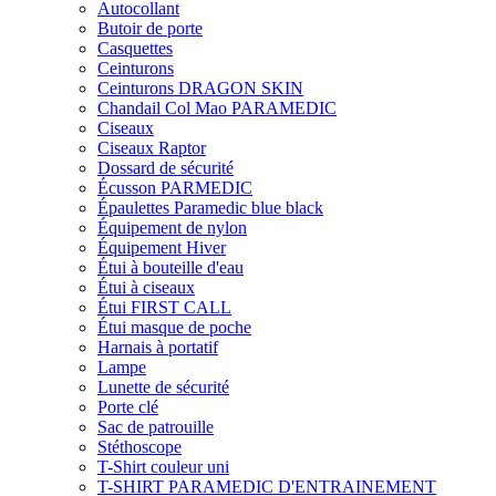
Autocollant
Butoir de porte
Casquettes
Ceinturons
Ceinturons DRAGON SKIN
Chandail Col Mao PARAMEDIC
Ciseaux
Ciseaux Raptor
Dossard de sécurité
Écusson PARMEDIC
Épaulettes Paramedic blue black
Équipement de nylon
Équipement Hiver
Étui à bouteille d'eau
Étui à ciseaux
Étui FIRST CALL
Étui masque de poche
Harnais à portatif
Lampe
Lunette de sécurité
Porte clé
Sac de patrouille
Stéthoscope
T-Shirt couleur uni
T-SHIRT PARAMEDIC D'ENTRAINEMENT