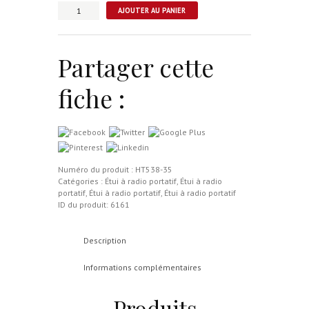
quantité
AJOUTER AU PANIER
de
Étui,
pour
radio
Partager cette
portatif
en
fiche :
velcro
ajustable
Numéro du produit :
HT538-35
Catégories :
Étui à radio portatif
,
Étui à radio
portatif
,
Étui à radio portatif
,
Étui à radio portatif
ID du produit:
6161
Description
Informations complémentaires
Produits