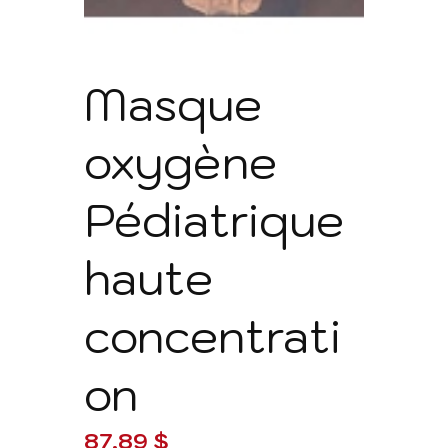
Masque
oxygène
Pédiatrique
haute
concentrati
on
87,89
$