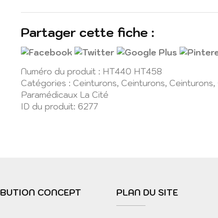
Ceinturon
externe
Partager cette fiche :
VIP
1.5
pouces
Numéro du produit :
HT440 HT458
Catégories :
Ceinturons
,
Ceinturons
,
Ceinturons
,
Paramédicaux La Cité
ID du produit:
6277
IBUTION CONCEPT
PLAN DU SITE